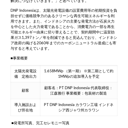
解決につなげていきます。」と述べています。
DNP Indonesiaは、太陽光発電設備の設置費用等の初期投資を負
担せずに価格競争力のあるクリーンな再生可能エネルギーを利
用できます。また、インドネシアの主要な発電方法が石炭火力
を中心とした火力発電であることから、消費電力の一部を再生
可能エネルギー由来に切り替えることで、契約期間中に温室効
果ガス1,397トン／年を削減できると見込んでおり、インドネシ
ア政府の掲げる2060年までのカーボンニュートラル達成にも寄
与すると考えています。
■事業概要
太陽光発電設
1.658MWp （第一期） ※第二期として約
備 定格出力
1MWpの追加導入を予定
顧客名：PT DNP Indonesia 代表取締役：
顧客
江森雅行 事業概要：包装材の製造
導入施設およ
PT DNP Indonesia カラワン工場 インドネ
び所在地
シア西ジャワ州カラワン
■発電所写真、完工セレモニー写真