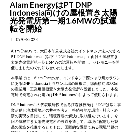
Alam EnergyはPT DNP
Indonesia向けの屋根置き太陽
光発電所第一期1.6MWの試運
転を開始
09/08/2023
Alam Energyは、大日本印刷株式会社のインドネシア法人である
PT DNP Indonesia（以下「DNP Indonesia」）向けの屋根置き
太陽光発電所第一期1.6MWの試運転を開始し、セレモニーを開
催しましたのでお知らせいたします。
本事業では、Alam Energyが、インドネシア西ジャワ州カラワン
にあるDNP Indonesiaカラワン工場の屋根に、総面積約8000㎡
の産業用・工業用屋根置き太陽光発電所を設置しました。本発
電所で発電された電力はDNP Indonesiaによって使用されます。
DNP Indonesiaの代表取締役である江森雅行氏は「DNPは常に事
業活動と地球環境との共生を考え、持続可能な環境・社会・経
済の実現を目指して、環境課題の解決に取り組んでいます。今
回の屋根置き太陽光発電所の設置を通して、環境に配慮した製
品の製造を推進するとともに、国際的な課題である環境問題の